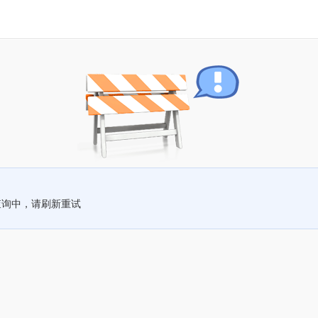
查询中，请刷新重试