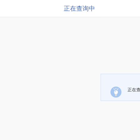
正在查询中
正在